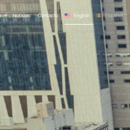
Noticias
Contacto
English
Español
s