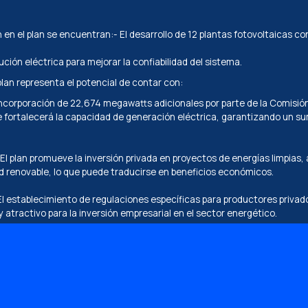
n en el plan se encuentran:
- El desarrollo de 12 plantas fotovoltaicas
bución eléctrica para mejorar la confiabilidad del sistema.
plan representa el potencial de contar con:
ncorporación de 22,674 megawatts adicionales por parte de la Comisión
 fortalecerá la capacidad de generación eléctrica, garantizando un sum
El plan promueve la inversión privada en proyectos de energías limpias
ad renovable, lo que puede traducirse en beneficios económicos.
l establecimiento de regulaciones específicas para productores privad
 atractivo para la inversión empresarial en el sector energético.
léctrica de México, además de ofrecer a las empresas e industrias opor
ntribuir a la sostenibilidad ambiental.
 continúa posicionado como un socio estratégico para empresas que b
o estamos haciendo.