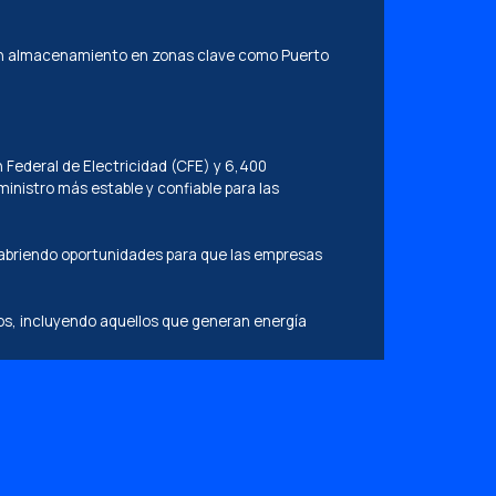
 con almacenamiento en zonas clave como Puerto
 Federal de Electricidad (CFE) y 6,400
inistro más estable y confiable para las
, abriendo oportunidades para que las empresas
os, incluyendo aquellos que generan energía
tunidades para integrarse en proyectos
uscan aprovechar estas oportunidades de