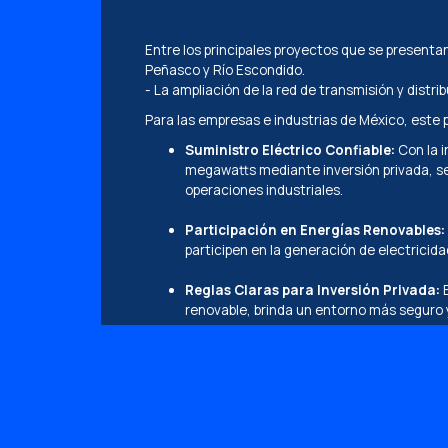
Entre los principales proyectos que se presenta
Peñasco y Río Escondido.
- La ampliación de la red de transmisión y distri
Para las empresas e industrias de México, este 
Suministro Eléctrico Confiable:
Con la i
megawatts mediante inversión privada, se
operaciones industriales.
Participación en Energías Renovables:
participen en la generación de electricid
Reglas Claras para Inversión Privada:
E
renovable, brinda un entorno más seguro y
Este plan busca fortalecer la infraestructura e
energéticos, mejorar la eficiencia operativa y co
Frente a este panorama energético, RC Energy
crecimiento. Contáctanos para conocer cómo l